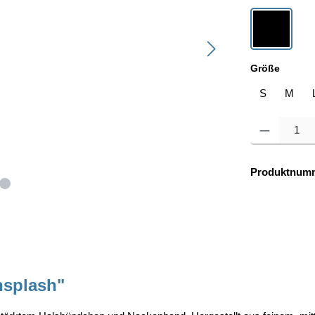
schwarz
auswä
Größe
S
M
Produkt Anzahl: 
Produktnum
nsplash"