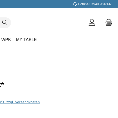
Hotline 07940 9818661
WPK
MY TABLE
€
*
wSt. zzgl. Versandkosten
len