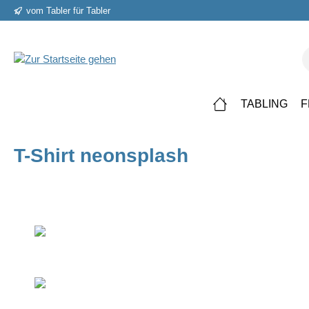
vom Tabler für Tabler
springen
Zur Hauptnavigation springen
TABLING
F
T-Shirt neonsplash
Bildergalerie überspringen