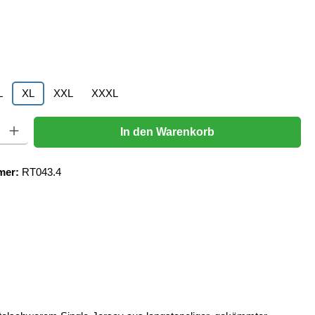
hlen
L
XL
XXL
XXXL
Gib den gewünschten Wert ein oder benutze die Schaltflächen um die Anzahl zu er
In den Warenkorb
mer:
RT043.4