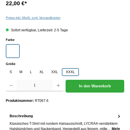
22,00 €
*
Preise inkl. MwSt. zzgl. Versandkosten
Sofort verfügbar, Lieferzeit: 2-5 Tage
auswählen
Farbe
Weiß
auswählen
Größe
S
M
L
XL
XXL
XXXL
Produkt Anzahl: Gib den gewünschten Wert ein oder benutze die Schaltflächen um die Anzah
In den Warenkorb
Produktnummer:
RT067.6
Beschreibung
Klassisches T-Shirt mit rundem Halsausschnitt, LYCRA®-verstärktem
Halsbündchen und Nackenband. Hergestellt aus feinem, mitte…
Mehr