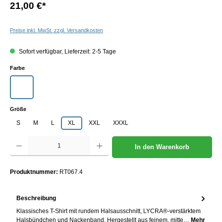
21,00 €
*
Preise inkl. MwSt. zzgl. Versandkosten
Sofort verfügbar, Lieferzeit: 2-5 Tage
auswählen
Farbe
Weiß
auswählen
Größe
S
M
L
XL
XXL
XXXL
Produkt Anzahl: Gib den gewünschten Wert ein oder benutze die Schaltflächen um die Anzah
In den Warenkorb
Produktnummer:
RT067.4
Beschreibung
Klassisches T-Shirt mit rundem Halsausschnitt, LYCRA®-verstärktem
Halsbündchen und Nackenband. Hergestellt aus feinem, mitte…
Mehr