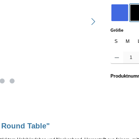
royalblau
auswä
Größe
S
M
Produkt Anzahl: 
Produktnum
l Round Table"