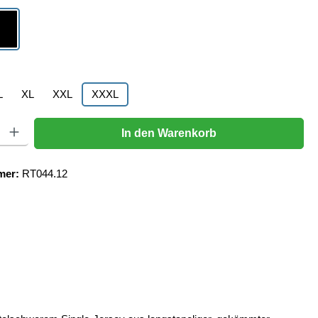
schwarz
hlen
L
XL
XXL
XXXL
Gib den gewünschten Wert ein oder benutze die Schaltflächen um die Anzahl zu er
In den Warenkorb
mer:
RT044.12