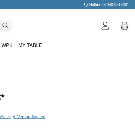
Hotline 07940 9818661
WPK
MY TABLE
€
*
wSt. zzgl. Versandkosten
len