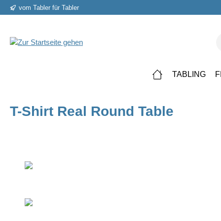
vom Tabler für Tabler
springen
Zur Hauptnavigation springen
TABLING
F
T-Shirt Real Round Table
Bildergalerie überspringen