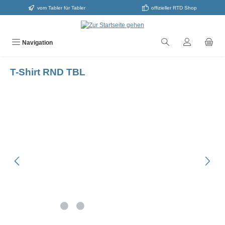
vom Tabler für Tabler
offizieller RTD Shop
alt springen
Navigation
T-Shirt RND TBL
Bildergalerie überspringen