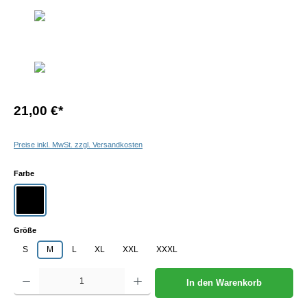
21,00 €
*
Preise inkl. MwSt. zzgl. Versandkosten
auswählen
Farbe
schwarz
auswählen
Größe
S
M
L
XL
XXL
XXXL
Produkt Anzahl: Gib den gewünschten Wert ein oder benutze die Schaltflächen um die Anzah
In den Warenkorb