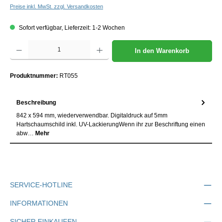
Preise inkl. MwSt. zzgl. Versandkosten
Sofort verfügbar, Lieferzeit: 1-2 Wochen
Produkt Anzahl: Gib den gewünschten Wert ein oder benutze die Schaltflächen um die Anzah
In den Warenkorb
Produktnummer:
RT055
Beschreibung
842 x 594 mm, wiederverwendbar. Digitaldruck auf 5mm
Hartschaumschild inkl. UV-LackierungWenn ihr zur Beschriftung einen
abw…
Mehr
SERVICE-HOTLINE
INFORMATIONEN
SICHER EINKAUFEN