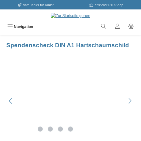
vom Tabler für Tabler
offizieller RTD Shop
alt springen
Navigation
Spendenscheck DIN A1 Hartschaumschild
Bildergalerie überspringen