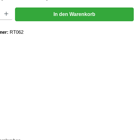
Gib den gewünschten Wert ein oder benutze die Schaltflächen um die Anzahl zu er
In den Warenkorb
mer:
RT062