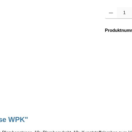
Produkt Anzahl: 
Produktnum
ose WPK"