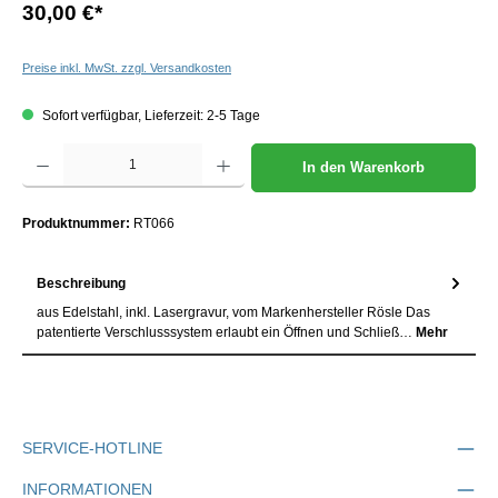
30,00 €
*
Preise inkl. MwSt. zzgl. Versandkosten
Sofort verfügbar, Lieferzeit: 2-5 Tage
Produkt Anzahl: Gib den gewünschten Wert ein oder benutze die Schaltflächen um die Anzah
In den Warenkorb
Produktnummer:
RT066
Beschreibung
aus Edelstahl, inkl. Lasergravur, vom Markenhersteller Rösle Das
patentierte Verschlusssystem erlaubt ein Öffnen und Schließ…
Mehr
SERVICE-HOTLINE
INFORMATIONEN