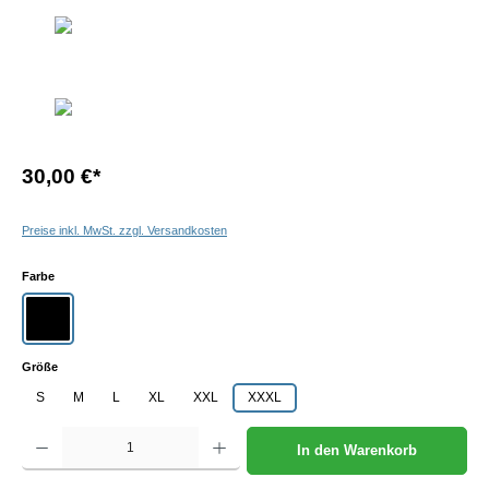
30,00 €
*
Preise inkl. MwSt. zzgl. Versandkosten
auswählen
Farbe
schwarz
auswählen
Größe
S
M
L
XL
XXL
XXXL
Produkt Anzahl: Gib den gewünschten Wert ein oder benutze die Schaltflächen um die Anzah
In den Warenkorb