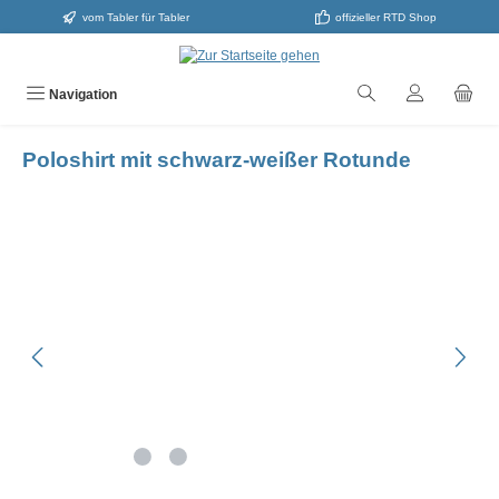
vom Tabler für Tabler
offizieller RTD Shop
alt springen
Navigation
Poloshirt mit schwarz-weißer Rotunde
Bildergalerie überspringen