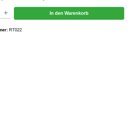
Gib den gewünschten Wert ein oder benutze die Schaltflächen um die Anzahl zu er
In den Warenkorb
mer:
RT022