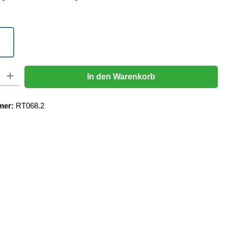
len
Urban Grey
Gib den gewünschten Wert ein oder benutze die Schaltflächen um die Anzahl zu er
In den Warenkorb
mer:
RT068.2