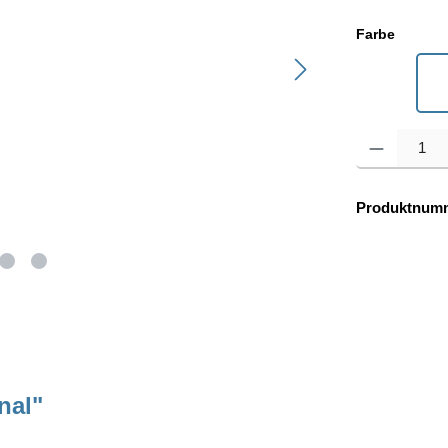
auswäh
Farbe
Oak
Produkt Anzahl: 
Produktnum
nal"