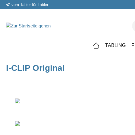
vom Tabler für Tabler
springen
Zur Hauptnavigation springen
TABLING
F
I-CLIP Original
Bildergalerie überspringen