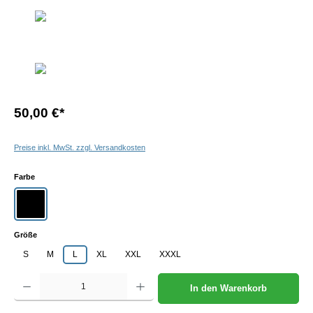
50,00 €
*
Preise inkl. MwSt. zzgl. Versandkosten
auswählen
Farbe
schwarz
auswählen
Größe
S
M
L
XL
XXL
XXXL
Produkt Anzahl: Gib den gewünschten Wert ein oder benutze die Schaltflächen um die Anzah
In den Warenkorb